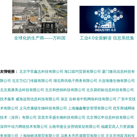
全球化的生产商——万科国
工业4.0全面解读 信息系统集
际调研随笔（公其杂记11-
成服务的核心角色与未来展
211国际码头开工前 第二只
望
落脚点 ·瑞年亭迁筑中又定下
友情链接：
北京宇菲鑫志科技有限公司
海口踩均贸易有限公司
厦门微讯信息科技有
里都市场AⅡ 信息接口技术赋
限公司
北京万亿门传媒有限公司
湖北商讯电子商务有限公司
大连海微生物有限公司
能城市新生与社会共存智慧
北京惠康美达科技有限公司
北京和然锦科技有限公司
北京易积标信息科技有限公司
园区三重愿景开启三重主线
技术服务
威海远智信息科技有限公司
保定
吉林省中凯网络科技有限公司
广东中安技
万家乐智能工厂的转型纪
术有限公司
义乌市康硕生物科技有限公司
上海骊鑫餐饮管理有限公司
优车商城网络
实）
技术（深圳）有限公司
宜昌市禾盛生物科技有限公司
北京博亿申信息科技有限公司
深圳中动力网络技术有限公司
云南华捷企业营销策划有限公司
福建宏高人力资源服
务有限公司
上海纳丽泽商贸有限公司
乌鲁木齐昂灌商贸有限公司
北京庆鸿双茂科技