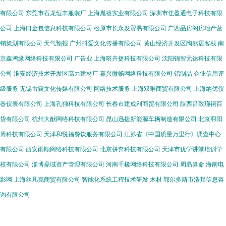
有限公司
东莞市石龙恒丰服装厂
上海胤禧实业有限公司
深圳市佳盈通电子科技有限
公司
上海口金包信息科技有限公司
松原市长永发贸易有限公司
广西品房阁房地产营
销策划有限公司
天气预报
广州抖爱文化传播有限公司
黄山经济开发区陶然居客栈
南
京鑫鸿缘网络科技有限公司
广告业
上海嗒卉捷科技有限公司
沈阳锦智元达科技有限
公司
淮安经济技术开发区高力建材厂
嘉兴微畅网络科技有限公司
铝制品
企业信用评
级服务
无锡雷霆文化传媒有限公司
网络技术服务
上海双唯商贸有限公司
上海纳优仪
器仪表有限公司
上海孔独科技有限公司
长春市建成利商贸有限公司
陕西吕致瑾禧百
货有限公司
杭州大猷网络科技有限公司
昆山迅捷新能源车辆制造有限公司
北京羽阳
博科技有限公司
天津和悦福餐饮服务有限公司
江苏省《中国质量万里行》调查中心
有限公司
西安雨顺网络科技有限公司
北京拼奔科技有限公司
天津市优学讲堂培训学
校有限公司
淄博鼎域资产管理有限公司
河南千橡网络科技有限公司
周易算命
海南电
影网
上海丝凡克商贸有限公司
智能化系统工程技术研发
木材
鄂尔多斯市浩邦信息咨
询有限公司