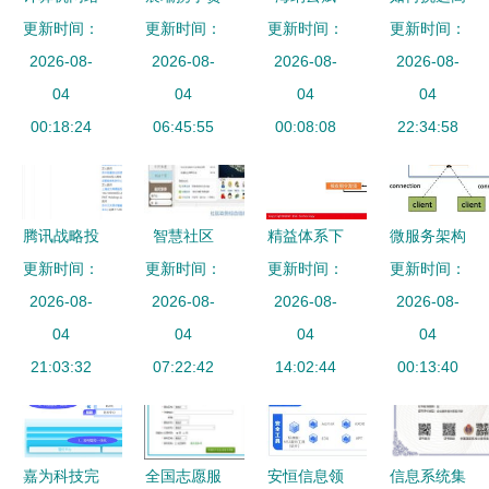
更新时间：
思维导图
州医科大附
更新时间：
更新时间：
能，做BIM
性价比的网
更新时间：
协议与通信
2026-08-
属医院 开
2026-08-
技术应用排
2026-08-
络推广供应
2026-08-
在信息系统
04
启智慧医疗
04
头兵！
04
链伙伴？
04
集成服务中
00:18:24
服务新篇章
06:45:55
00:08:08
22:34:58
的核心作用
腾讯战略投
智慧社区
精益体系下
微服务架构
更新时间：
资晓多科
融合社区规
更新时间：
的智能工厂
更新时间：
的通信枢纽
更新时间：
技，加码智
2026-08-
划与智能家
2026-08-
信息系统集
2026-08-
网关在信息
2026-08-
能客服与系
04
居的集成解
04
成的核心服
04
系统集成服
04
统集成服务
21:03:32
07:22:42
决方案
14:02:44
务
务中的核心
00:13:40
新赛道
作用与实践
嘉为科技完
全国志愿服
安恒信息领
信息系统集