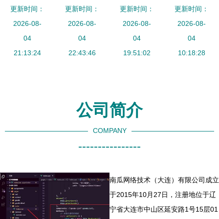
更新时间：
成超2亿元
务信息系统
更新时间：
跑中国公有
更新时间：
成服务企业
更新时间：
C轮融资 从
2026-08-
2026-08-
一站式平
云托管安全
2026-08-
2026-08-
一级 定
IT运维服务
04
台，赋能志
04
服务市场，
04
义、价值与
04
商向产品研
21:13:24
愿服务新生
22:43:46
深化信息系
19:51:02
获取指南
10:18:28
发领军者转
态
统集成服务
型
优势
公司简介
COMPANY
----------------
南瓜网络技术（大连）有限公司成立
于2015年10月27日，注册地位于辽
宁省大连市中山区延安路1号15层01